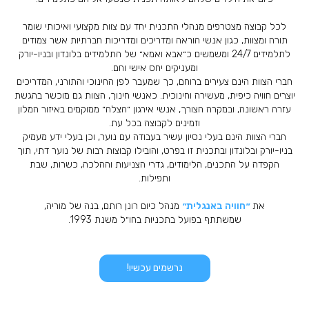
לכל קבוצה מצטרפים מנהלי התכנית יחד עם צוות מקצועי ואיכותי שומר
תורה ומצוות, כגון אנשי הוראה ומדריכים ומדריכות חברתיות אשר צמודים
לתלמידים 24/7 ומשמשים כ״אבא ואמא״ של התלמידים בלונדון ובניו-יורק
ומעניקים יחס אישי וחם.
חברי הצוות הינם צעירים ברוחם, כך שמעבר לפן החינוכי והתורני, המדריכים
יוצרים חוויה כיפית, מעשירה וחינוכית. כאנשי חינוך, הצוות גם מוכשר בהגשת
עזרה ראשונה, ובמקרה הצורך, אנשי אירגון ״הצלה״ ממוקמים באיזור המלון
וזמינים לקבוצה בכל עת.
חברי הצוות הינם בעלי נסיון עשיר בעבודה עם נוער, וכן בעלי ידע מעמיק
בניו-יורק ובלונדון ובתכנית זו בפרט, והובילו קבוצות רבות של נוער דתי, תוך
הקפדה על התכנים, הלימודים, גדרי הצניעות וההלכה, כשרות, שבת
ותפילות.
את
״חוויה באנגלית״
מנהל כיום רונן רותם, בנה של מוריה,
שמשתתף בפועל בתכניות בחו״ל משנת 1993.
נרשמים עכשיו!