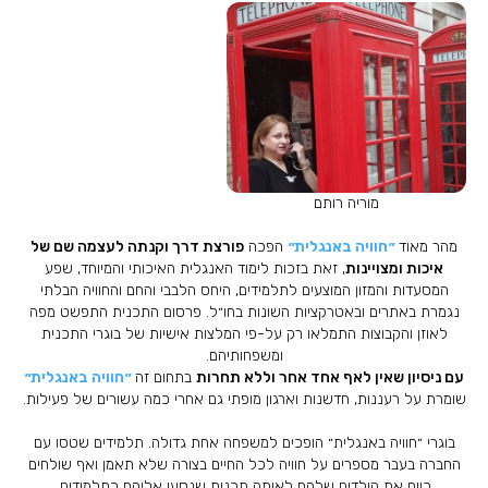
מוריה רותם
מהר מאוד
״חוויה באנגלית״
הפכה
פורצת דרך וקנתה לעצמה שם של
איכות ומצויינות
, זאת בזכות לימוד האנגלית האיכותי והמיוחד, שפע
המסעדות והמזון המוצעים לתלמידים, היחס הלבבי והחם והחוויה הבלתי
נגמרת באתרים ובאטרקציות השונות בחו״ל. פרסום התכנית התפשט מפה
לאוזן והקבוצות התמלאו רק על-פי המלצות אישיות של בוגרי התכנית
ומשפחותיהם.
עם ניסיון שאין לאף אחד אחר וללא תחרות
בתחום זה
״חוויה באנגלית״
שומרת על רעננות, חדשנות וארגון מופתי גם אחרי כמה עשורים של פעילות.
בוגרי ״חוויה באנגלית״ הופכים למשפחה אחת גדולה. תלמידים שטסו עם
החברה בעבר מספרים על חוויה לכל החיים בצורה שלא תאמן ואף שולחים
כיום את הילדים שלהם לאותה תכנית שנסעו אליהם כתלמידים.