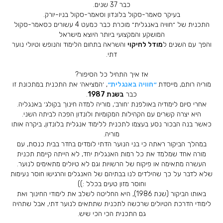
כבר 37 שנים.
בעיקר סאמר-סקול בלונדון וסאמר-סקול בניו-יורק.
התכנית של ״חוויה באנגלית״ מוכרת כבר כמעט 4 עשורים כסאמר-סקול
המושקע והמקצועי ביותר היוצא מישראל
והפך עם השנים ל
מודל לחיקוי
והשראה בתחום הלימוד והנופש וטיולי נוער
דתי.
אז איך התחיל כל הסיפור?
מוריה רותם, מייסדת
״חוויה באנגלית״
, ׳המציאה׳ את התכנית במתכונת זו
כבר
בשנת 1987
.
אחרי סיום לימודיה באולפנת ׳חורב׳, מוריה למדה חינוך בקולג׳ באנגליה.
היא יצרה קשרים עם הקהילות המקומיות ולונדון הפכה לביתה השני.
כאשר בנה הבכור נסע בעצמו לתכנית ללימוד אנגלית בלונדון, ביקרה אותו
מוריה.
במהלך הביקור ראתה כי בני הנוער הדתי לומדים בחדר בבית כנסת, עם
מורה אחד שמלמד את כל רמות האנגלית יחד, לא הייתה קיימת תכנית
העשרה מתאימה או פיקוח של הרשויות וגם לא טיולים מתאימים לנוער.
שלא לדבר על כך שהילדים לנו בבתיהם של האנגלים והרגישו חוסר נעימות
וחוסר מזון טעים בכלל :))
באותו הביקור (שנת 1986), היא החליטה לשלב את לימודי החינוך ואת
לימודי הדרכת הטיולים שרכשה לתכנית שתתאים לנוער דתי, אבל שתהיה
גם התכנית הכי הכי שיש.