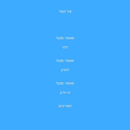
צור קשר
סאמר-סקול
דתי
סאמר-סקול
לונדון
סאמר-סקול
ניו-יורק
תאריכים