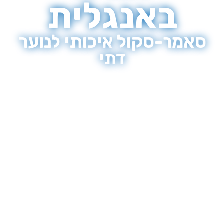
באנגלית
סאמר-סקול איכותי לנוער
דתי